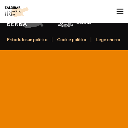
Pribatutasun politika
|
Cookie politika
|
Lege oharra