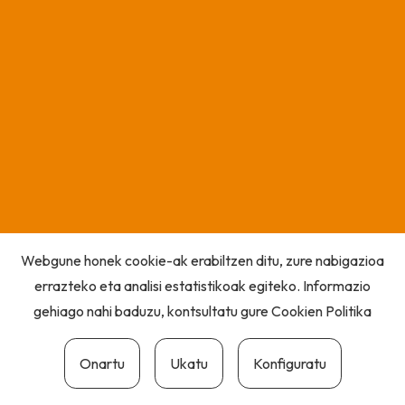
Webgune honek cookie-ak erabiltzen ditu, zure nabigazioa
errazteko eta analisi estatistikoak egiteko. Informazio
gehiago nahi baduzu, kontsultatu gure
Cookien Politika
Onartu
Ukatu
Konfiguratu