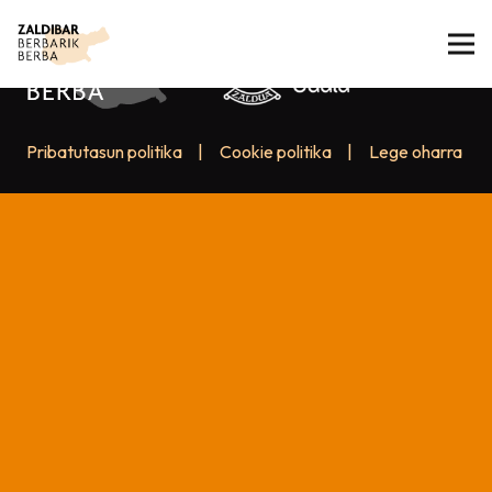
Pribatutasun politika
|
Cookie politika
|
Lege oharra