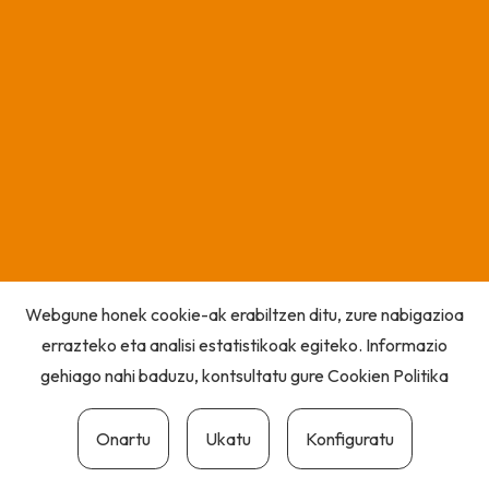
Webgune honek cookie-ak erabiltzen ditu, zure nabigazioa
errazteko eta analisi estatistikoak egiteko. Informazio
gehiago nahi baduzu, kontsultatu gure
Cookien Politika
Onartu
Ukatu
Konfiguratu