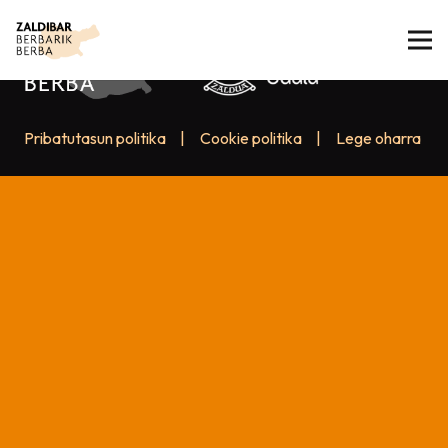
Pribatutasun politika
|
Cookie politika
|
Lege oharra