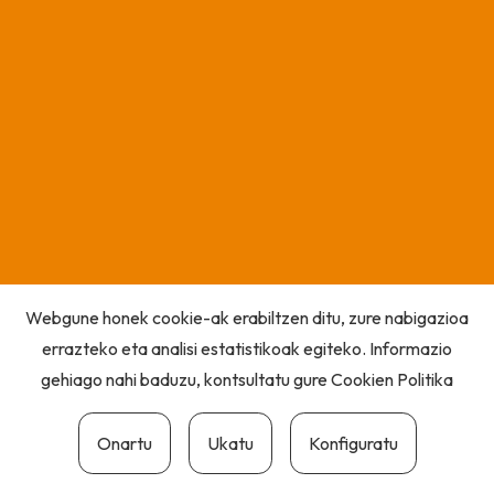
Webgune honek cookie-ak erabiltzen ditu, zure nabigazioa
errazteko eta analisi estatistikoak egiteko. Informazio
gehiago nahi baduzu, kontsultatu gure
Cookien Politika
Onartu
Ukatu
Konfiguratu