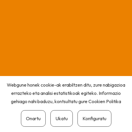
Webgune honek cookie-ak erabiltzen ditu, zure nabigazioa
errazteko eta analisi estatistikoak egiteko. Informazio
gehiago nahi baduzu, kontsultatu gure
Cookien Politika
Onartu
Ukatu
Konfiguratu