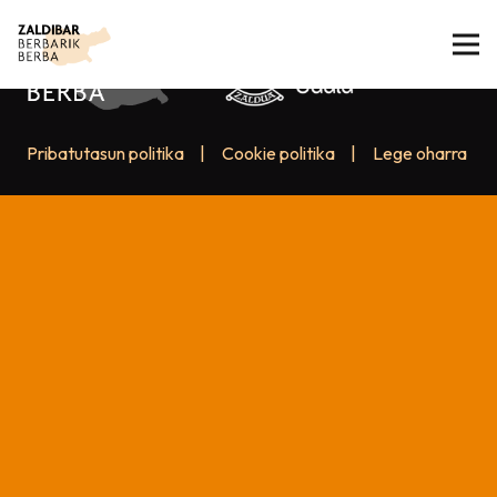
Pribatutasun politika
|
Cookie politika
|
Lege oharra