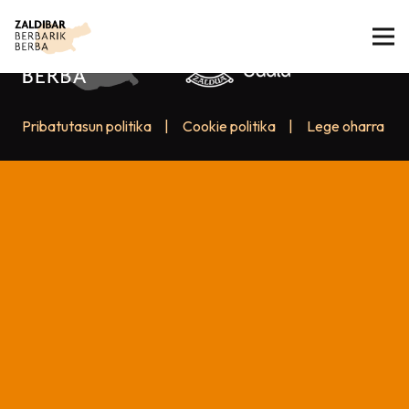
Pribatutasun politika
|
Cookie politika
|
Lege oharra