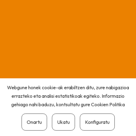
Webgune honek cookie-ak erabiltzen ditu, zure nabigazioa
errazteko eta analisi estatistikoak egiteko. Informazio
gehiago nahi baduzu, kontsultatu gure
Cookien Politika
Onartu
Ukatu
Konfiguratu