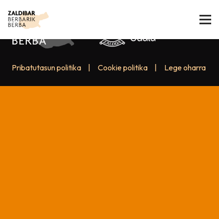
Pribatutasun politika
|
Cookie politika
|
Lege oharra