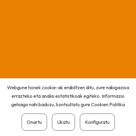
Webgune honek cookie-ak erabiltzen ditu, zure nabigazioa
errazteko eta analisi estatistikoak egiteko. Informazio
gehiago nahi baduzu, kontsultatu gure
Cookien Politika
Onartu
Ukatu
Konfiguratu