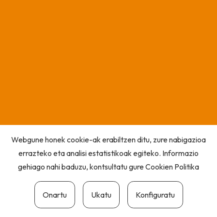
Webgune honek cookie-ak erabiltzen ditu, zure nabigazioa
errazteko eta analisi estatistikoak egiteko. Informazio
gehiago nahi baduzu, kontsultatu gure
Cookien Politika
Onartu
Ukatu
Konfiguratu