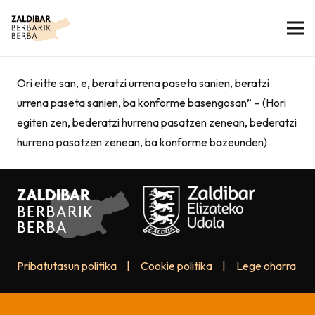
Ori eitte san, e, beratzi urrena paseta sanien, beratzi
urrena paseta sanien, ba konforme basengosan” – (Hori
egiten zen, bederatzi hurrena pasatzen zenean, bederatzi
hurrena pasatzen zenean, ba konforme bazeunden)
Pribatutasun politika
|
Cookie politika
|
Lege oharra