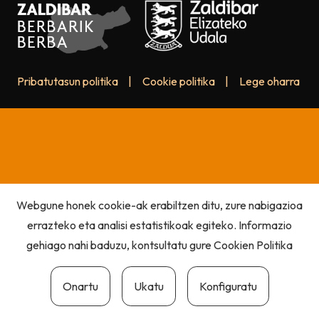
Pribatutasun politika
|
Cookie politika
|
Lege oharra
Webgune honek cookie-ak erabiltzen ditu, zure nabigazioa
errazteko eta analisi estatistikoak egiteko. Informazio
gehiago nahi baduzu, kontsultatu gure
Cookien Politika
Onartu
Ukatu
Konfiguratu