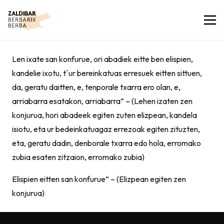
Len ixate san konfurue, ori abadiek eitte ben elispien,
kandelie ixotu, t´ur bereinkatuas erresuek eitten sittuen,
da, geratu daitten, e, tenporale txarra ero olan, e,
arriabarra esatakon, arriabarra” – (Lehen izaten zen
konjurua, hori abadeek egiten zuten elizpean, kandela
isiotu, eta ur bedeinkatuagaz errezoak egiten zituzten,
eta, geratu dadin, denborale txarra edo hola, erromako
zubia esaten zitzaion, erromako zubia)
Elispien eitten san konfurue” – (Elizpean egiten zen
konjurua)