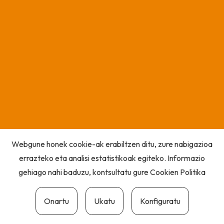
Webgune honek cookie-ak erabiltzen ditu, zure nabigazioa
errazteko eta analisi estatistikoak egiteko. Informazio
gehiago nahi baduzu, kontsultatu gure
Cookien Politika
Onartu
Ukatu
Konfiguratu