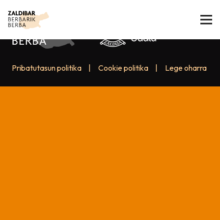
Pribatutasun politika
|
Cookie politika
|
Lege oharra