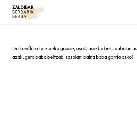
Da koniflora ta etxeko gausie, asak, asie be beti, babakin 
azak, gero baba beltzak, sasoian, baina baba gorria asko)