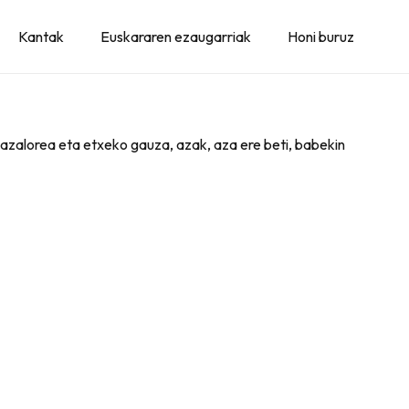
Kantak
Euskararen ezaugarriak
Honi buruz
 azalorea eta etxeko gauza, azak, aza ere beti, babekin