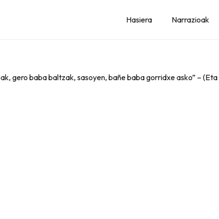
Hasiera
Narrazioak
asak, gero baba baltzak, sasoyen, bañe baba gorridxe asko” – (Eta