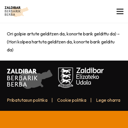
Ori golpie artute gelditzen da, konorte barik geldittu da) –
(Hori kolpea hartuta gelditzen da, konorte barik gelditu
da)
Pribatutasun politika
|
Cookie politika
|
Lege oharra