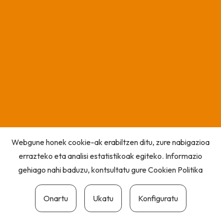
Webgune honek cookie-ak erabiltzen ditu, zure nabigazioa
errazteko eta analisi estatistikoak egiteko. Informazio
gehiago nahi baduzu, kontsultatu gure
Cookien Politika
Onartu
Ukatu
Konfiguratu