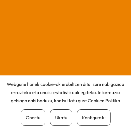
Webgune honek cookie-ak erabiltzen ditu, zure nabigazioa
errazteko eta analisi estatistikoak egiteko. Informazio
gehiago nahi baduzu, kontsultatu gure
Cookien Politika
Onartu
Ukatu
Konfiguratu