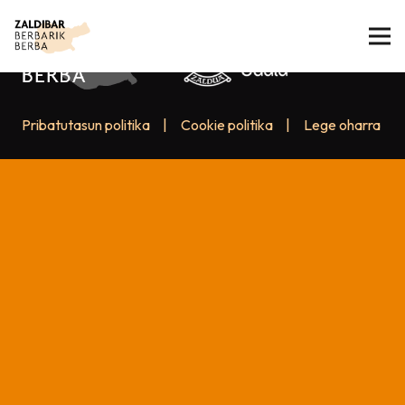
Pribatutasun politika
|
Cookie politika
|
Lege oharra