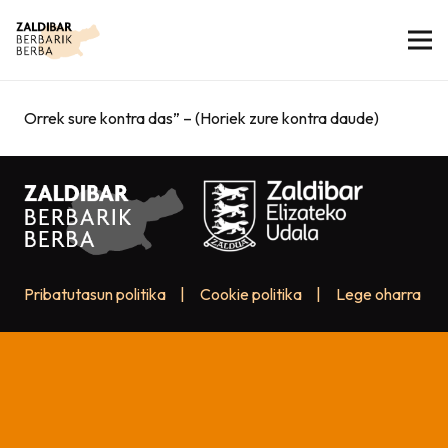
Orrek sure kontra das” – (Horiek zure kontra daude)
Pribatutasun politika
|
Cookie politika
|
Lege oharra