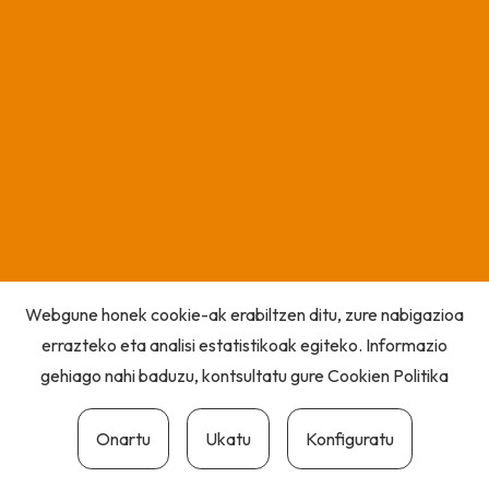
Webgune honek cookie-ak erabiltzen ditu, zure nabigazioa
errazteko eta analisi estatistikoak egiteko. Informazio
gehiago nahi baduzu, kontsultatu gure
Cookien Politika
Onartu
Ukatu
Konfiguratu