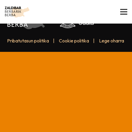
Pribatutasun politika
|
Cookie politika
|
Lege oharra