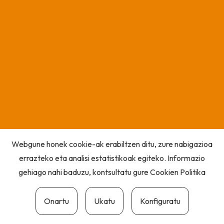
Webgune honek cookie-ak erabiltzen ditu, zure nabigazioa
errazteko eta analisi estatistikoak egiteko. Informazio
gehiago nahi baduzu, kontsultatu gure
Cookien Politika
Onartu
Ukatu
Konfiguratu