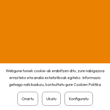
Webgune honek cookie-ak erabiltzen ditu, zure nabigazioa
errazteko eta analisi estatistikoak egiteko. Informazio
gehiago nahi baduzu, kontsultatu gure
Cookien Politika
Onartu
Ukatu
Konfiguratu