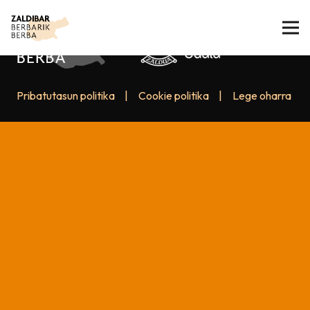
Pribatutasun politika
|
Cookie politika
|
Lege oharra