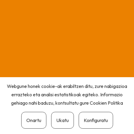
Webgune honek cookie-ak erabiltzen ditu, zure nabigazioa
errazteko eta analisi estatistikoak egiteko. Informazio
gehiago nahi baduzu, kontsultatu gure
Cookien Politika
Onartu
Ukatu
Konfiguratu