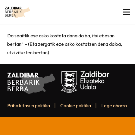
Da seaittik ese asko kosteta dana da ba, itxi ebesan
bertan” – (Eta zergatik eze asko kostatzen dena da ba,
utzi zituzten bertan)
Pribatutasun politika
|
Cookie politika
|
Lege oharra