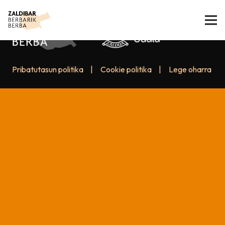
Pribatutasun politika
|
Cookie politika
|
Lege oharra