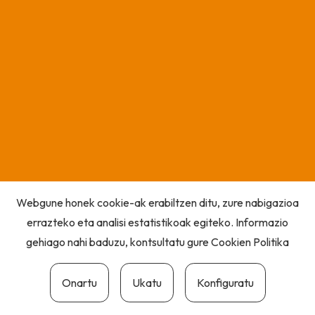
Webgune honek cookie-ak erabiltzen ditu, zure nabigazioa
errazteko eta analisi estatistikoak egiteko. Informazio
gehiago nahi baduzu, kontsultatu gure
Cookien Politika
Onartu
Ukatu
Konfiguratu