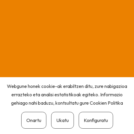
Webgune honek cookie-ak erabiltzen ditu, zure nabigazioa
errazteko eta analisi estatistikoak egiteko. Informazio
gehiago nahi baduzu, kontsultatu gure
Cookien Politika
Onartu
Ukatu
Konfiguratu