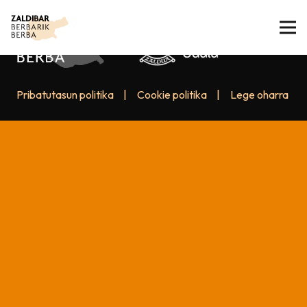
Pribatutasun politika
|
Cookie politika
|
Lege oharra