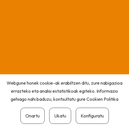
Webgune honek cookie-ak erabiltzen ditu, zure nabigazioa
errazteko eta analisi estatistikoak egiteko. Informazio
gehiago nahi baduzu, kontsultatu gure
Cookien Politika
Onartu
Ukatu
Konfiguratu