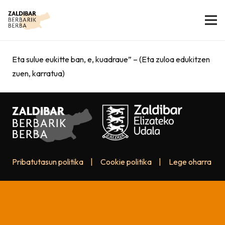
Eta sulue eukitte ban, e, kuadraue” – (Eta zuloa edukitzen
zuen, karratua)
Pribatutasun politika
|
Cookie politika
|
Lege oharra