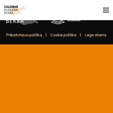
Pribatutasun politika
|
Cookie politika
|
Lege oharra