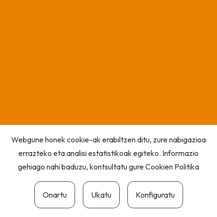
Webgune honek cookie-ak erabiltzen ditu, zure nabigazioa
errazteko eta analisi estatistikoak egiteko. Informazio
gehiago nahi baduzu, kontsultatu gure
Cookien Politika
Onartu
Ukatu
Konfiguratu