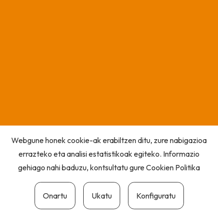
Webgune honek cookie-ak erabiltzen ditu, zure nabigazioa
errazteko eta analisi estatistikoak egiteko. Informazio
gehiago nahi baduzu, kontsultatu gure
Cookien Politika
Onartu
Ukatu
Konfiguratu