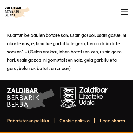
Kuartun be bai, len botate san, usain gosuoi, usain gosue, ni
akorte nas, e, kuartue garbittu te gero, berarrak botate
soasen” – (Gelan ere bai, lehen botatzen zen, usain gozo
hori, usain gozoa, ni gomutatzen naiz, gela garbitu eta
gero, belarrak botatzen zituan)
Pribatutasun politika
|
Cookie politika
|
Lege oharra