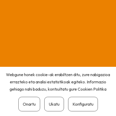
Webgune honek cookie-ak erabiltzen ditu, zure nabigazioa
errazteko eta analisi estatistikoak egiteko. Informazio
gehiago nahi baduzu, kontsultatu gure
Cookien Politika
Onartu
Ukatu
Konfiguratu