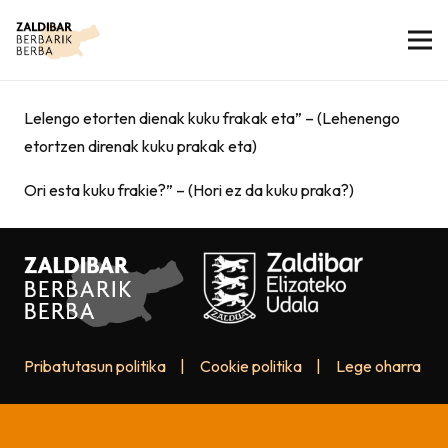
Lelengo etorten dienak kuku frakak eta” – (Lehenengo
etortzen direnak kuku prakak eta)
Ori esta kuku frakie?” – (Hori ez da kuku praka?)
Pribatutasun politika
|
Cookie politika
|
Lege oharra