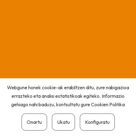
Webgune honek cookie-ak erabiltzen ditu, zure nabigazioa
errazteko eta analisi estatistikoak egiteko. Informazio
gehiago nahi baduzu, kontsultatu gure
Cookien Politika
Onartu
Ukatu
Konfiguratu