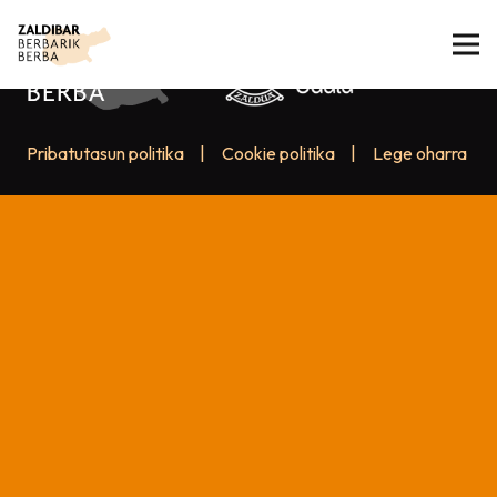
Pribatutasun politika
|
Cookie politika
|
Lege oharra