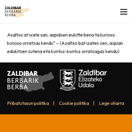
Asaltxo at ixate san, aspidxen eukitte bena ta kurioso
kurioso orratzas kendu” – (Azaltxo bat izaten zen, azpian
edukitzen zutena eta kontuz-kontuz orratzagaz kendu)
Pribatutasun politika
|
Cookie politika
|
Lege oharra