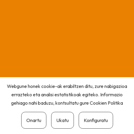
Webgune honek cookie-ak erabiltzen ditu, zure nabigazioa
errazteko eta analisi estatistikoak egiteko. Informazio
gehiago nahi baduzu, kontsultatu gure
Cookien Politika
Onartu
Ukatu
Konfiguratu