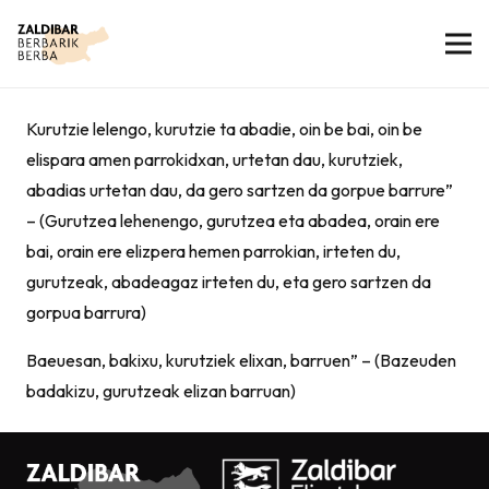
Kurutzie lelengo, kurutzie ta abadie, oin be bai, oin be
elispara amen parrokidxan, urtetan dau, kurutziek,
abadias urtetan dau, da gero sartzen da gorpue barrure”
– (Gurutzea lehenengo, gurutzea eta abadea, orain ere
bai, orain ere elizpera hemen parrokian, irteten du,
gurutzeak, abadeagaz irteten du, eta gero sartzen da
gorpua barrura)
Baeuesan, bakixu, kurutziek elixan, barruen” – (Bazeuden
badakizu, gurutzeak elizan barruan)