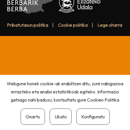
Pribatutasun politika
|
Cookie politika
|
Lege oharra
Webgune honek cookie-ak erabiltzen ditu, zure nabigazioa
errazteko eta analisi estatistikoak egiteko. Informazio
gehiago nahi baduzu, kontsultatu gure
Cookien Politika
Onartu
Ukatu
Konfiguratu