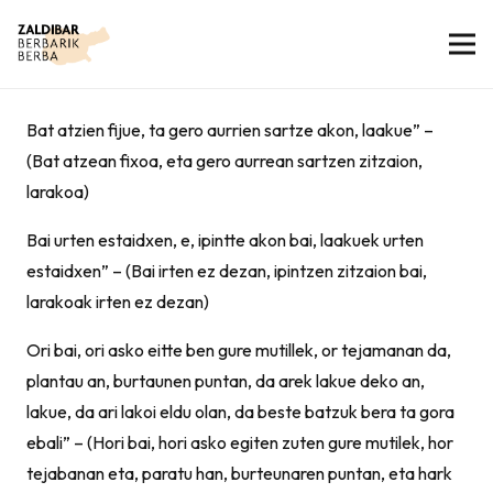
Bat atzien fijue, ta gero aurrien sartze akon, laakue” –
(Bat atzean fixoa, eta gero aurrean sartzen zitzaion,
larakoa)
Bai urten estaidxen, e, ipintte akon bai, laakuek urten
estaidxen” – (Bai irten ez dezan, ipintzen zitzaion bai,
larakoak irten ez dezan)
Ori bai, ori asko eitte ben gure mutillek, or tejamanan da,
plantau an, burtaunen puntan, da arek lakue deko an,
lakue, da ari lakoi eldu olan, da beste batzuk bera ta gora
ebali” – (Hori bai, hori asko egiten zuten gure mutilek, hor
tejabanan eta, paratu han, burteunaren puntan, eta hark