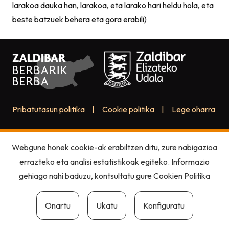
larakoa dauka han, larakoa, eta larako hari heldu hola, eta
beste batzuek behera eta gora erabili)
Pribatutasun politika
|
Cookie politika
|
Lege oharra
Webgune honek cookie-ak erabiltzen ditu, zure nabigazioa
errazteko eta analisi estatistikoak egiteko. Informazio
gehiago nahi baduzu, kontsultatu gure
Cookien Politika
Onartu
Ukatu
Konfiguratu