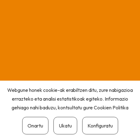
Webgune honek cookie-ak erabiltzen ditu, zure nabigazioa
errazteko eta analisi estatistikoak egiteko. Informazio
gehiago nahi baduzu, kontsultatu gure
Cookien Politika
Onartu
Ukatu
Konfiguratu