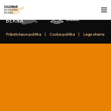
Pribatutasun politika
|
Cookie politika
|
Lege oharra