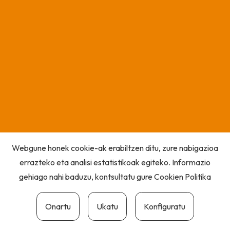
Webgune honek cookie-ak erabiltzen ditu, zure nabigazioa
errazteko eta analisi estatistikoak egiteko. Informazio
gehiago nahi baduzu, kontsultatu gure
Cookien Politika
Onartu
Ukatu
Konfiguratu