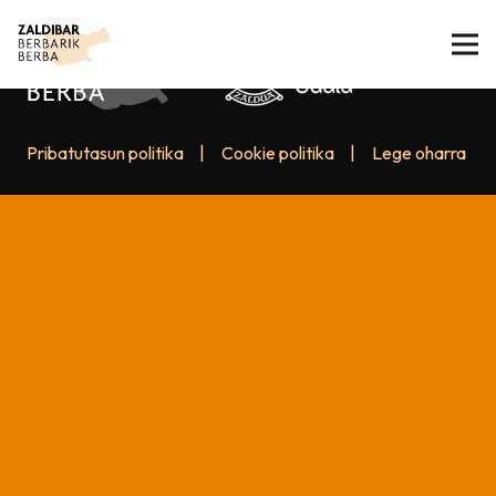
Pribatutasun politika
|
Cookie politika
|
Lege oharra