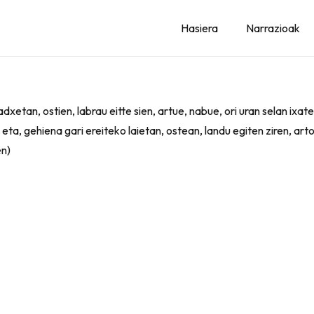
Hasiera
Narrazioak
dxetan, ostien, labrau eitte sien, artue, nabue, ori uran selan ixate
 eta, gehiena gari ereiteko laietan, ostean, landu egiten ziren, arto
en)