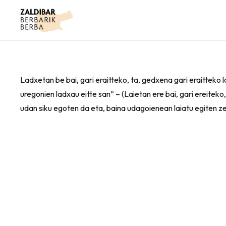
Ladxetan be bai, gari eraitteko, ta, gedxena gari eraitteko la
uregonien ladxau eitte san” – (Laietan ere bai, gari ereiteko,
udan siku egoten da eta, baina udagoienean laiatu egiten z