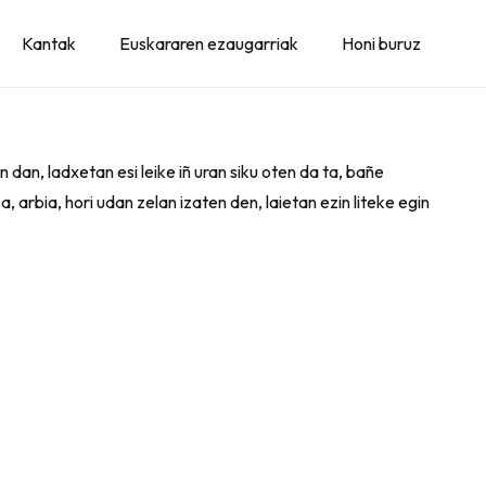
Kantak
Euskararen ezaugarriak
Honi buruz
n dan, ladxetan esi leike iñ uran siku oten da ta, bañe
a, arbia, hori udan zelan izaten den, laietan ezin liteke egin