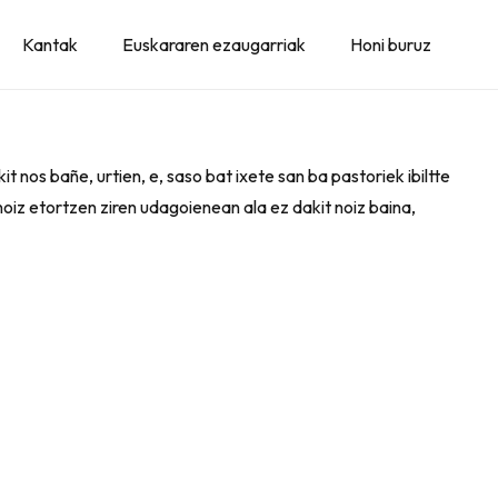
Kantak
Euskararen ezaugarriak
Honi buruz
t nos bañe, urtien, e, saso bat ixete san ba pastoriek ibiltte
noiz etortzen ziren udagoienean ala ez dakit noiz baina,