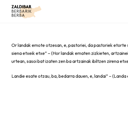
Or landak emote otzesan, e, pastoriei, da pastoriek etorte si
siena etxeik etxe” – (Hor landak ematen zizkieten, artzainei,
urtean, sasoi bat izaten zen ba artzainak ibiltzen zirena etx
Landie esate otzau, ba, bedarra dauen, e, landai” – (Landa 