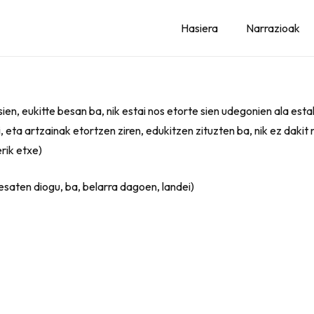
Hasiera
Narrazioak
en, eukitte besan ba, nik estai nos etorte sien udegonien ala estaki
 eta artzainak etortzen ziren, edukitzen zituzten ba, nik ez dakit 
erik etxe)
esaten diogu, ba, belarra dagoen, landei)