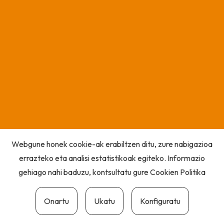
Webgune honek cookie-ak erabiltzen ditu, zure nabigazioa
errazteko eta analisi estatistikoak egiteko. Informazio
gehiago nahi baduzu, kontsultatu gure
Cookien Politika
Onartu
Ukatu
Konfiguratu