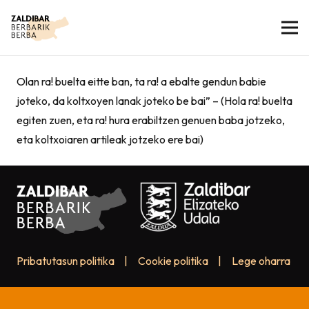
Olan ra! buelta eitte ban, ta ra! a ebalte gendun babie
joteko, da koltxoyen lanak joteko be bai” – (Hola ra! buelta
egiten zuen, eta ra! hura erabiltzen genuen baba jotzeko,
eta koltxoiaren artileak jotzeko ere bai)
Pribatutasun politika
|
Cookie politika
|
Lege oharra