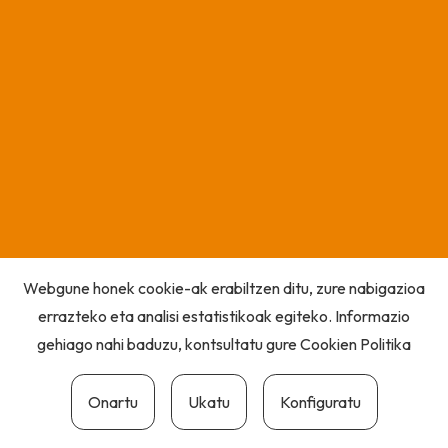
Webgune honek cookie-ak erabiltzen ditu, zure nabigazioa
errazteko eta analisi estatistikoak egiteko. Informazio
gehiago nahi baduzu, kontsultatu gure
Cookien Politika
Onartu
Ukatu
Konfiguratu