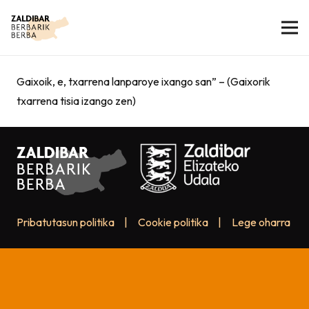
Gaixoik, e, txarrena lanparoye ixango san” – (Gaixorik
txarrena tisia izango zen)
Pribatutasun politika
|
Cookie politika
|
Lege oharra