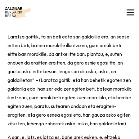
Laratza goittik, ta an beti eote san galdaillie ero, an seose
eitten beti, batien morokille illuntzixen, gure amak beti
eitte ban morokille, da antxe itte ban, plantau, e, suten
onduen da eraitten eraitten, da gero esnie egosi tte, an
gausa asko eitte besan, lengo sarrak asko, asko, an
galdailletan” – (Laratza goitik, eta han behetik egoten zen
galdarila edo, han zer edo zer egiten beti, batean morokila
iluntzean, gure amak beti egiten zuen morokila, eta hantxe
egiten zuen, paratu, sutearen ondoan eta eragiten-
eragiten, eta gero esnea egosi eta, han gauza asko egiten
zituzten, lehengo zaharrek asko, asko, han galdariletan)
A san, e, latz, es latza es, bañe arek euken, e, eltzeko