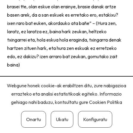
brasei tte, olan eskue olan erainye, brasie danak artze
basen arek, da a san eskuek es erretako ero, estakixu?
ixen raro bat euken, akordauko ata bañe” – (Hura zen,
laratz, ez laratza ez, baina hark zeukan, heltzeko
txingarrei eta, hola eskua hola eraginda, txingarra denak
hartzen zituen hark, eta hura zen eskuak ez erretzeko
edo, ez dakizu? izen arraro bat zeukan, gomutako zait
baina)
Webgune honek cookie-ak erabiltzen ditu, zure nabigazioa
errazteko eta analisi estatistikoak egiteko. Informazio
gehiago nahi baduzu, kontsultatu gure
Cookien Politika
Pribatutasun politika
|
Cookie politika
|
Lege oharra
Onartu
Ukatu
Konfiguratu