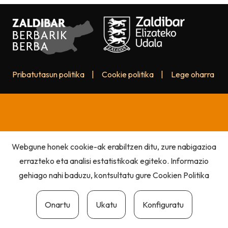
Pribatutasun politika
|
Cookie politika
|
Lege oharra
Webgune honek cookie-ak erabiltzen ditu, zure nabigazioa
errazteko eta analisi estatistikoak egiteko. Informazio
gehiago nahi baduzu, kontsultatu gure
Cookien Politika
Onartu
Ukatu
Konfiguratu