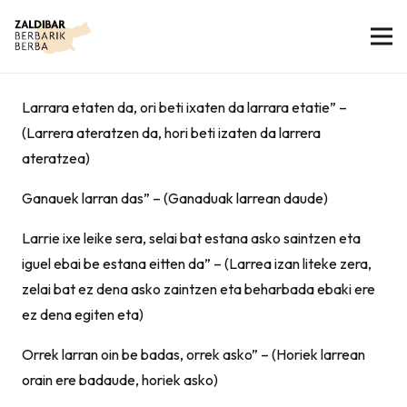
Larrara etaten da, ori beti ixaten da larrara etatie” –
(Larrera ateratzen da, hori beti izaten da larrera
ateratzea)
Ganauek larran das” – (Ganaduak larrean daude)
Larrie ixe leike sera, selai bat estana asko saintzen eta
iguel ebai be estana eitten da” – (Larrea izan liteke zera,
zelai bat ez dena asko zaintzen eta beharbada ebaki ere
ez dena egiten eta)
Orrek larran oin be badas, orrek asko” – (Horiek larrean
orain ere badaude, horiek asko)