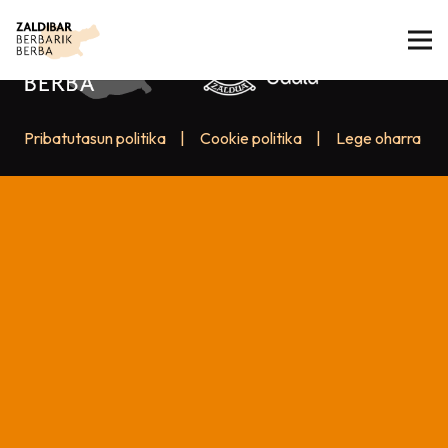
Pribatutasun politika
|
Cookie politika
|
Lege oharra