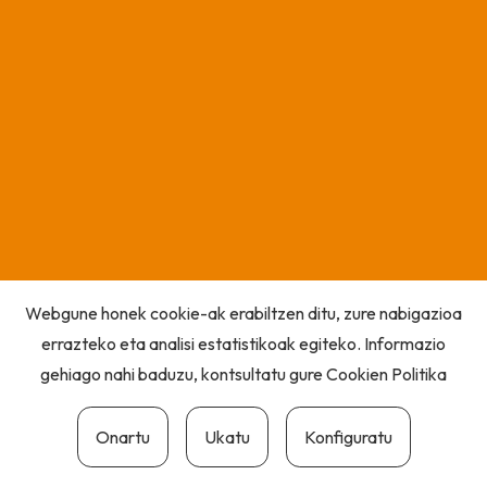
Webgune honek cookie-ak erabiltzen ditu, zure nabigazioa
errazteko eta analisi estatistikoak egiteko. Informazio
gehiago nahi baduzu, kontsultatu gure
Cookien Politika
Onartu
Ukatu
Konfiguratu