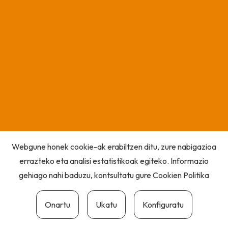
Webgune honek cookie-ak erabiltzen ditu, zure nabigazioa
errazteko eta analisi estatistikoak egiteko. Informazio
gehiago nahi baduzu, kontsultatu gure
Cookien Politika
Onartu
Ukatu
Konfiguratu