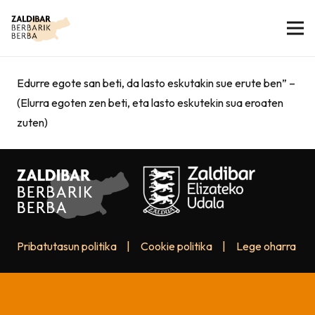
Edurre egote san beti, da lasto eskutakin sue erute ben” –
(Elurra egoten zen beti, eta lasto eskutekin sua eroaten
zuten)
Pribatutasun politika
|
Cookie politika
|
Lege oharra