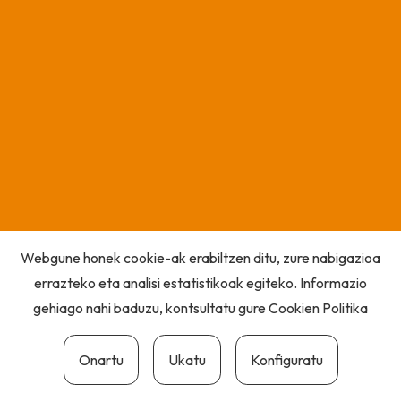
Webgune honek cookie-ak erabiltzen ditu, zure nabigazioa
errazteko eta analisi estatistikoak egiteko. Informazio
gehiago nahi baduzu, kontsultatu gure
Cookien Politika
Onartu
Ukatu
Konfiguratu