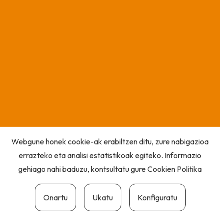
Webgune honek cookie-ak erabiltzen ditu, zure nabigazioa
errazteko eta analisi estatistikoak egiteko. Informazio
gehiago nahi baduzu, kontsultatu gure
Cookien Politika
Onartu
Ukatu
Konfiguratu