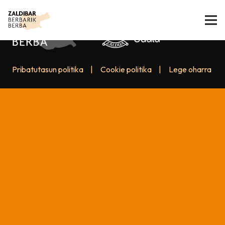
Pribatutasun politika
|
Cookie politika
|
Lege oharra