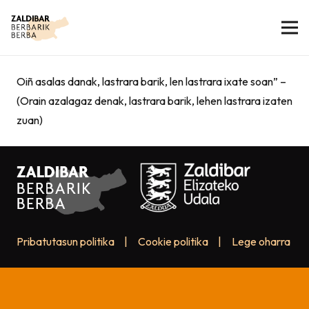
Oiñ asalas danak, lastrara barik, len lastrara ixate soan” –
(Orain azalagaz denak, lastrara barik, lehen lastrara izaten
zuan)
Pribatutasun politika
|
Cookie politika
|
Lege oharra