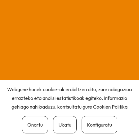
Webgune honek cookie-ak erabiltzen ditu, zure nabigazioa
errazteko eta analisi estatistikoak egiteko. Informazio
gehiago nahi baduzu, kontsultatu gure
Cookien Politika
Onartu
Ukatu
Konfiguratu