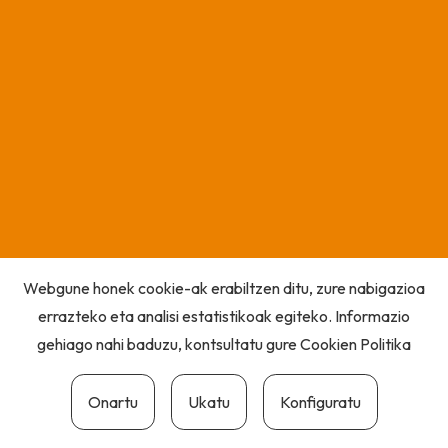
Webgune honek cookie-ak erabiltzen ditu, zure nabigazioa
errazteko eta analisi estatistikoak egiteko. Informazio
gehiago nahi baduzu, kontsultatu gure
Cookien Politika
Onartu
Ukatu
Konfiguratu