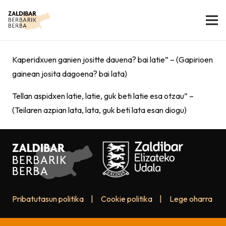
Kaperidxuen ganien jositte dauena? bai latie” – (Gapirioen
gainean josita dagoena? bai lata)
Tellan aspidxen latie, latie, guk beti latie esa otzau” –
(Teilaren azpian lata, lata, guk beti lata esan diogu)
Pribatutasun politika
|
Cookie politika
|
Lege oharra