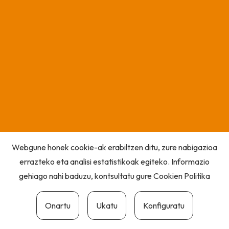
Webgune honek cookie-ak erabiltzen ditu, zure nabigazioa
errazteko eta analisi estatistikoak egiteko. Informazio
gehiago nahi baduzu, kontsultatu gure
Cookien Politika
Onartu
Ukatu
Konfiguratu