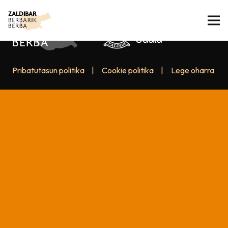
Pribatutasun politika
|
Cookie politika
|
Lege oharra