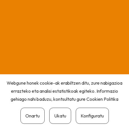
Webgune honek cookie-ak erabiltzen ditu, zure nabigazioa
errazteko eta analisi estatistikoak egiteko. Informazio
gehiago nahi baduzu, kontsultatu gure
Cookien Politika
Onartu
Ukatu
Konfiguratu