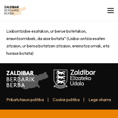
Lixibontzidxe esatakon, ur berue botetakon,
erauntzorridxek, da aixe botata” (Lisiba-ontzia esaten
zitzaion, ur beroa botatzen zitzaion, ereinotza orriak, eta
huraxe botata)
Pribatutasun politika
|
Cookie politika
|
Lege oharra