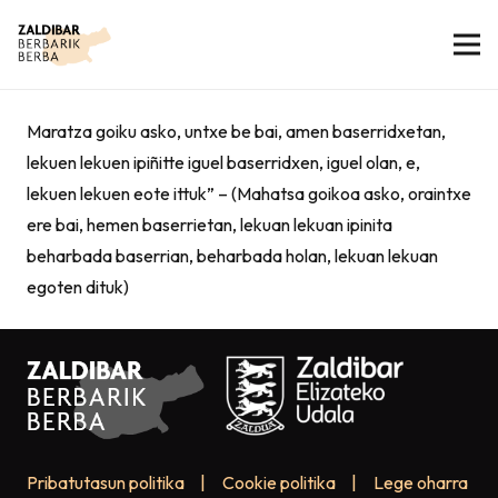
Maratza goiku asko, untxe be bai, amen baserridxetan,
lekuen lekuen ipiñitte iguel baserridxen, iguel olan, e,
lekuen lekuen eote ittuk” – (Mahatsa goikoa asko, oraintxe
ere bai, hemen baserrietan, lekuan lekuan ipinita
beharbada baserrian, beharbada holan, lekuan lekuan
egoten dituk)
Pribatutasun politika
|
Cookie politika
|
Lege oharra