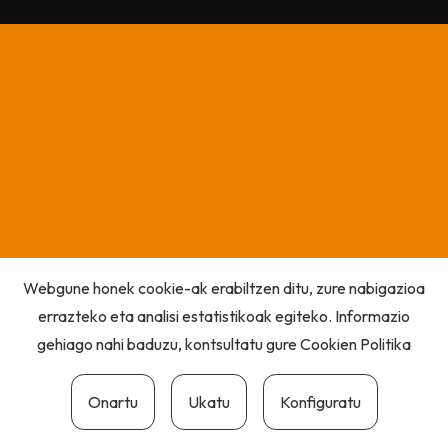
Webgune honek cookie-ak erabiltzen ditu, zure nabigazioa
errazteko eta analisi estatistikoak egiteko. Informazio
gehiago nahi baduzu, kontsultatu gure
Cookien Politika
Onartu
Ukatu
Konfiguratu