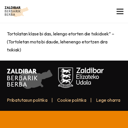
Tortolatan klase bi das, lelengo etorten die txikidxek” –
(Tortoletan mota bi daude, lehenengo etortzen dira
txikiak)
Pribatutasun politika
|
Cookie politika
|
Lege oharra