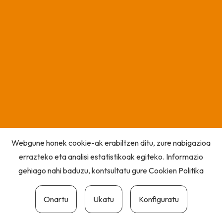
Webgune honek cookie-ak erabiltzen ditu, zure nabigazioa
errazteko eta analisi estatistikoak egiteko. Informazio
gehiago nahi baduzu, kontsultatu gure
Cookien Politika
Onartu
Ukatu
Konfiguratu