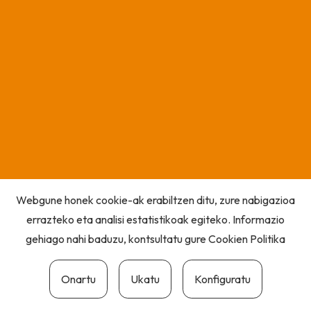
Webgune honek cookie-ak erabiltzen ditu, zure nabigazioa
errazteko eta analisi estatistikoak egiteko. Informazio
gehiago nahi baduzu, kontsultatu gure
Cookien Politika
Onartu
Ukatu
Konfiguratu