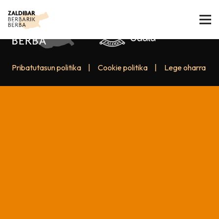
Pribatutasun politika
|
Cookie politika
|
Lege oharra