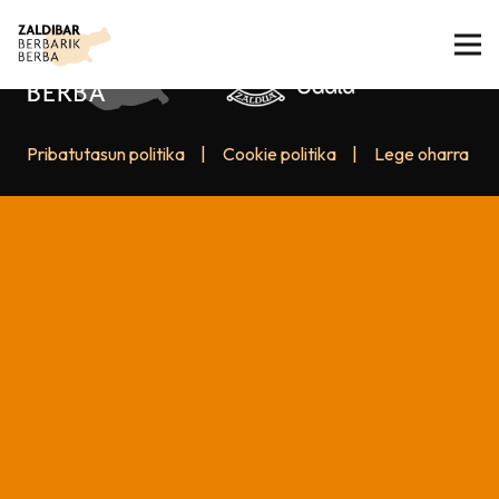
Pribatutasun politika
|
Cookie politika
|
Lege oharra