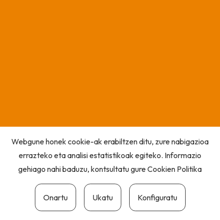
Webgune honek cookie-ak erabiltzen ditu, zure nabigazioa
errazteko eta analisi estatistikoak egiteko. Informazio
gehiago nahi baduzu, kontsultatu gure
Cookien Politika
Onartu
Ukatu
Konfiguratu