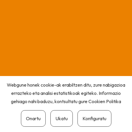
Webgune honek cookie-ak erabiltzen ditu, zure nabigazioa
errazteko eta analisi estatistikoak egiteko. Informazio
gehiago nahi baduzu, kontsultatu gure
Cookien Politika
Onartu
Ukatu
Konfiguratu