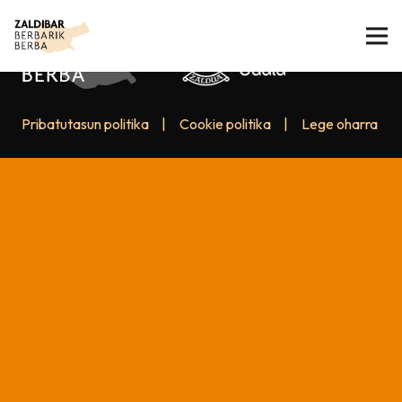
Pribatutasun politika
|
Cookie politika
|
Lege oharra