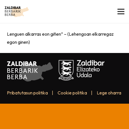
Lenguen alkarras eon giñen” – (Lehengoan elkarregaz
egon ginen)
Pribatutasun politika
|
Cookie politika
|
Lege oharra