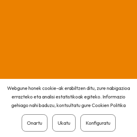
Webgune honek cookie-ak erabiltzen ditu, zure nabigazioa
errazteko eta analisi estatistikoak egiteko. Informazio
gehiago nahi baduzu, kontsultatu gure
Cookien Politika
Onartu
Ukatu
Konfiguratu