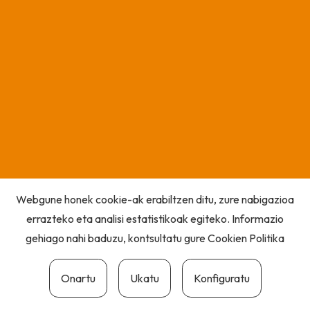
Webgune honek cookie-ak erabiltzen ditu, zure nabigazioa
errazteko eta analisi estatistikoak egiteko. Informazio
gehiago nahi baduzu, kontsultatu gure
Cookien Politika
Onartu
Ukatu
Konfiguratu