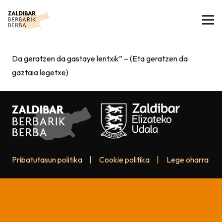
Da geratzen da gastaye lentxik” – (Eta geratzen da
gaztaia legetxe)
Pribatutasun politika
|
Cookie politika
|
Lege oharra