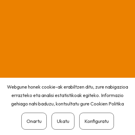
Webgune honek cookie-ak erabiltzen ditu, zure nabigazioa
errazteko eta analisi estatistikoak egiteko. Informazio
gehiago nahi baduzu, kontsultatu gure
Cookien Politika
Onartu
Ukatu
Konfiguratu