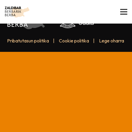
Pribatutasun politika
|
Cookie politika
|
Lege oharra